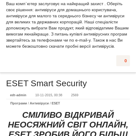
Ваш комп`ютер заслуговує на найкращий захист . Оберіть
своє рішення: антивіруси для домашнього користувача,
антивіруси для малого та середнього бізнесу чи антивіруси
для великих та державних корпорацій. Наші спеціалісти
допоможуть вибрати Вам продукт, який відповідатиме Вашим
вимогам якнайкраще. З питань купівлі антивірусних програм
звертайтесь за телефонами чи по e-mail-у. Також в нас Ви
можете безкоштовно скачати пробні версії антивірусів.
0
ESET Smart Security
edt-admin
10-11-2015, 00:38
2569
Програми
/
Антивіруси
/
ESET
СМІЛИВО ВІДКРИВАЙ
НЕОСЯЖНИЙ СВІТ ОНЛАЙН,
ESET ЗРОБИВ ЙОГО БІЛЬШ