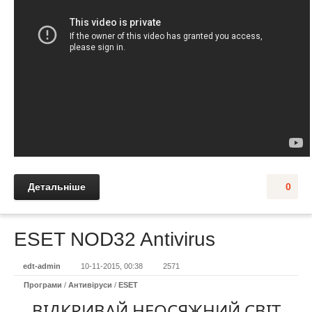
Детальніше
0
ESET NOD32 Antivirus
edt-admin
10-11-2015, 00:38
2571
Програми
/
Антивіруси
/
ESET
ВІДКРИВАЙ НЕОСЯЖНИЙ СВІТ