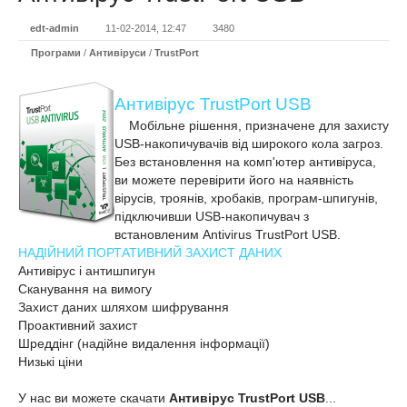
edt-admin
11-02-2014, 12:47
3480
Програми
/
Антивіруси
/
TrustPort
Антивірус TrustPort USB
Мобільне рішення, призначене для захисту
USB-накопичувачів від широкого кола загроз.
Без встановлення на комп'ютер антивіруса,
ви можете перевірити його на наявність
вірусів, троянів, хробаків, програм-шпигунів,
підключивши USB-накопичувач з
встановленим Antivirus TrustPort USB.
НАДІЙНИЙ ПОРТАТИВНИЙ ЗАХИСТ ДАНИХ
Антивірус і антишпигун
Сканування на вимогу
Захист даних шляхом шифрування
Проактивний захист
Шреддінг (надійне видалення інформації)
Низькі ціни
У нас ви можете скачати
Антивірус TrustPort USB
...