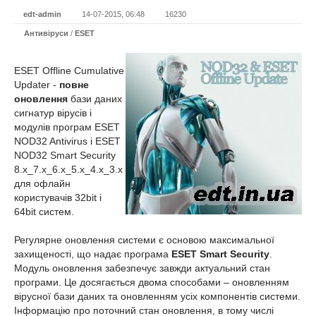
edt-admin
14-07-2015, 06:48
16230
Антивіруси
/
ESET
ESET Offline Cumulative
Updater -
повне
оновлення
бази даних
сигнатур вірусів і
модулів програм ESET
NOD32 Antivirus і ESET
NOD32 Smart Security
8.x_7.x_6.x_
5.x_4.x_3.x
для офлайн
користувачів 32bit і
64bit систем.
Регулярне оновлення системи є основою максимальної
захищеності, що надає програма
ESET Smart Security
.
Модуль оновлення забезпечує завжди актуальний стан
програми. Це досягається двома способами – оновленням
вірусної бази даних та оновленням усіх компонентів системи.
Інформацію про поточний стан оновлення, в тому числі