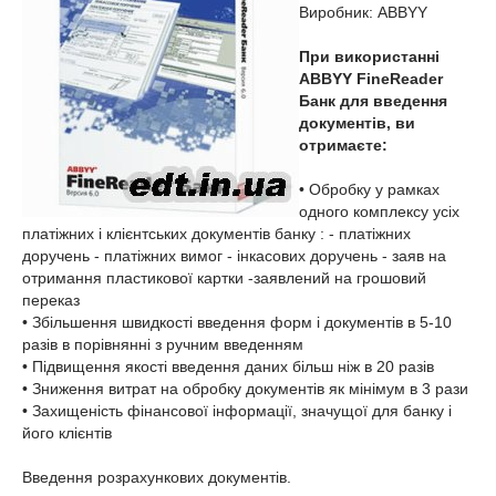
Виробник: ABBYY
При використанні
ABBYY FineReader
Банк для введення
документів, ви
отримаєте:
• Обробку у рамках
одного комплексу усіх
платіжних і клієнтських документів банку : - платіжних
доручень - платіжних вимог - інкасових доручень - заяв на
отримання пластикової картки -заявлений на грошовий
переказ
• Збільшення швидкості введення форм і документів в 5-10
разів в порівнянні з ручним введенням
• Підвищення якості введення даних більш ніж в 20 разів
• Зниження витрат на обробку документів як мінімум в 3 рази
• Захищеність фінансової інформації, значущої для банку і
його клієнтів
Введення розрахункових документів.