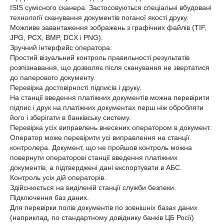
ISIS сумісного сканера. Застосовуються спеціальні вбудовані
технології сканування документів поганої якості друку.
Можливе завантаження зображень з графічних файлів (TIF,
JPG, PCX, BMP, DCX і PNG).
Зручний інтерфейс оператора.
Простий візуальний контроль правильності результатів
розпізнавання, що дозволяє після сканування не звертатися
до паперового документу.
Перевірка достовірності підписів і друку.
На станції введення платіжних документів можна перевірити
підпис і друк на платіжних документах перш ніж обробляти
його і зберігати в банківську систему.
Перевірка усіх виправлень внесених оператором в документ.
Оператор може перевірити усі виправлення на станції
контролера. Документ, що не пройшов контроль можна
повернути операторові станції введення платіжних
документів, а підтверджені дані експортувати в АБС.
Контроль усіх дій операторів.
Здійснюється на виділеній станції служби безпеки.
Підключення баз даних.
Для перевірки полів документів по зовнішніх базах даних
(наприклад, по стандартному довіднику банків ЦБ Росії)