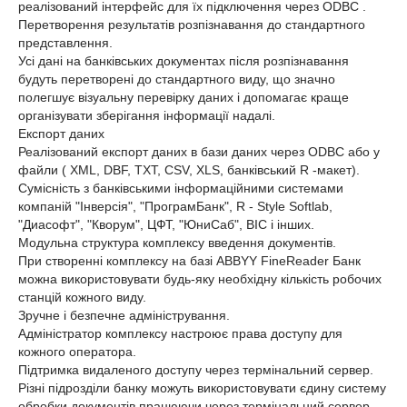
реалізований інтерфейс для їх підключення через ODBC .
Перетворення результатів розпізнавання до стандартного
представлення.
Усі дані на банківських документах після розпізнавання
будуть перетворені до стандартного виду, що значно
полегшує візуальну перевірку даних і допомагає краще
організувати зберігання інформації надалі.
Експорт даних
Реалізований експорт даних в бази даних через ODBC або у
файли ( XML, DBF, TXT, CSV, XLS, банківський R -макет).
Сумісність з банківськими інформаційними системами
компаній "Інверсія", "ПрограмБанк", R - Style Softlab,
"Диасофт", "Кворум", ЦФТ, "ЮниСаб", ВІС і інших.
Модульна структура комплексу введення документів.
При створенні комплексу на базі ABBYY FineReader Банк
можна використовувати будь-яку необхідну кількість робочих
станцій кожного виду.
Зручне і безпечне адміністрування.
Адміністратор комплексу настроює права доступу для
кожного оператора.
Підтримка видаленого доступу через термінальний сервер.
Різні підрозділи банку можуть використовувати єдину систему
обробки документів працюючи через термінальний сервер.