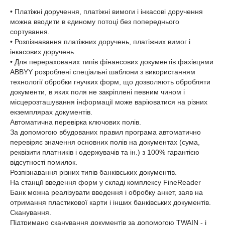
• Платіжні доручення, платіжні вимоги і інкасові доручення
можна вводити в єдиному потоці без попереднього
сортування.
• Розпізнавання платіжних доручень, платіжних вимог і
інкасових доручень.
• Для перерахованих типів фінансових документів фахівцями
ABBYY розроблені спеціальні шаблони з використанням
технології обробки гнучких форм, що дозволяють обробляти
документи, в яких поля не закріплені певним чином і
місцерозташування інформації може варіюватися на різних
екземплярах документів.
Автоматична перевірка ключових полів.
За допомогою вбудованих правил програма автоматично
перевіряє значення основних полів на документах (сума,
реквізити платників і одержувачів та ін.) з 100% гарантією
відсутності помилок.
Розпізнавання різних типів банківських документів.
На станції введення форм у складі комплексу FineReader
Банк можна реалізувати введення і обробку анкет, заяв на
отримання пластикової карти і інших банківських документів.
Сканування.
Підтримано сканування документів за допомогою TWAIN - і