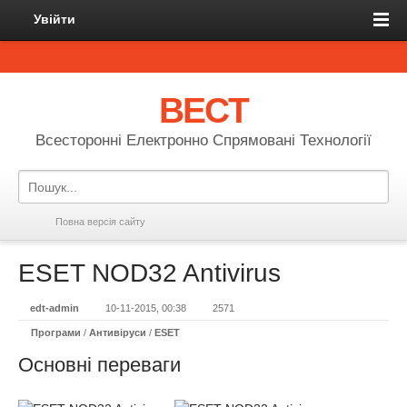
Увійти
ВЕСТ
Всесторонні Електронно Спрямовані Технології
Повна версія сайту
ESET NOD32 Antivirus
edt-admin
10-11-2015, 00:38
2571
Програми
/
Антивіруси
/
ESET
Основні переваги