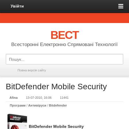
Увійти
ВЕСТ
Всесторонні Електронно Спрямовані Технології
Повна версія сайту
BitDefender Mobile Security
Afina
13-07-2010, 16:06
11441
Програми
/
Антивіруси
/
Bitdefender
BitDefender Mobile Security