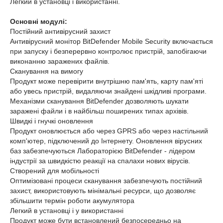
Легкий в установці і використанні.
Основні модулі:
Постійний антивірусний захист
Антивірусний монітор BitDefender Mobile Security включається
при запуску і безперервно контролює пристрій, запобігаючи
виконанню заражених файлів.
Сканування на вимогу
Продукт може перевірити внутрішню пам'ять, карту пам'яті
або увесь пристрій, видаляючи знайдені шкідливі програми.
Механізми сканування BitDefender дозволяють шукати
заражені файли і в найбільш поширених типах архівів.
Швидкі і гнучкі оновлення
Продукт оновлюється або через GPRS або через настільний
комп'ютер, підключений до Інтернету. Оновлення вірусних
баз забезпечуються Лабораторією BitDefender - лідером
індустрії за швидкістю реакції на спалахи нових вірусів.
Створений для мобільності
Оптимізовані процеси сканування забезпечують постійний
захист, використовують мінімальні ресурси, що дозволяє
збільшити термін роботи акумулятора
Легкий в установці і у використанні
Продукт може бути встановлений безпосередньо на