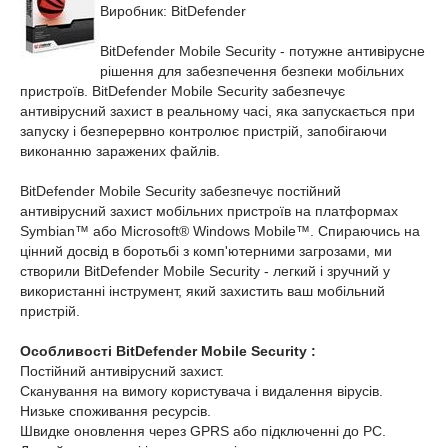
Виробник: BitDefender
BitDefender Mobile Security - потужне антивірусне
рішення для забезпечення безпеки мобільних
пристроїв. BitDefender Mobile Security забезпечує
антивірусний захист в реальному часі, яка запускається при
запуску і безперервно контролює пристрій, запобігаючи
виконанню заражених файлів.
BitDefender Mobile Security забезпечує постійний
антивірусний захист мобільних пристроїв на платформах
Symbian™ або Microsoft® Windows Mobile™. Спираючись на
цінний досвід в боротьбі з комп'ютерними загрозами, ми
створили BitDefender Mobile Security - легкий і зручний у
використанні інструмент, який захистить ваш мобільний
пристрій.
Особливості BitDefender Mobile Security :
Постійний антивірусний захист.
Сканування на вимогу користувача і видалення вірусів.
Низьке споживання ресурсів.
Швидке оновлення через GPRS або підключенні до PC.